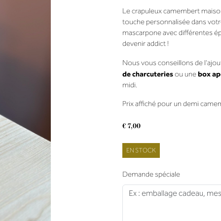
Le crapuleux camembert maison 
touche personnalisée dans votr
mascarpone avec différentes épic
devenir addict !
Nous vous conseillons de l'ajo
de charcuteries
box ap
ou une
midi.
Prix affiché pour un demi came
€
7,00
EN STOCK
Demande spéciale