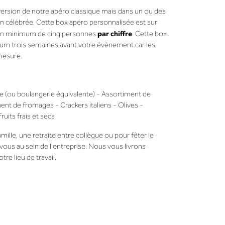
version de notre apéro classique mais dans un ou des
ion célébrée. Cette box apéro personnalisée est sur
par chiffre
un minimum de cinq personnes
. Cette box
m trois semaines avant votre évènement car les
mesure.
e (ou boulangerie équivalente) - Assortiment de
ent de fromages - Crackers italiens - Olives -
uits frais et secs
mille, une retraite entre collègue ou pour fêter le
vous au sein de l'entreprise. Nous vous livrons
re lieu de travail.